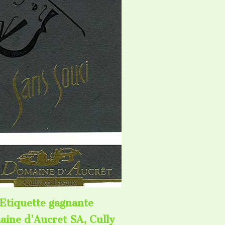
Etiquette gagnante
ine d’Aucret SA, Cully