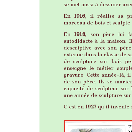
se met aussi à dessiner ave
En
1916
, il réalise sa 
morceau de bois et sculpte
En
1918,
son père lui fa
autodidacte à la maison. 
descriptive avec son pèr
externe dans la classe de 
de sculpture sur bois pe
enseigne le métier souple
gravure. Cette année-là, i
de son père. Ils se mari
capacité de sculpteur sur 
une année de sculpture sur
C’est en
1927
qu’il invente