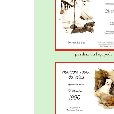
perdrix ou lagopède