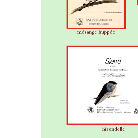
mésange huppée
hirondelle