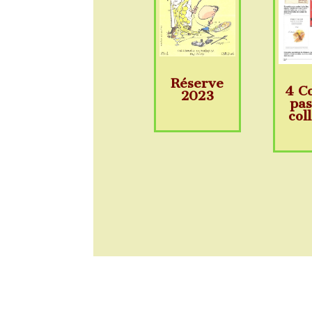
Réserve
4 C
2023
pas
coll