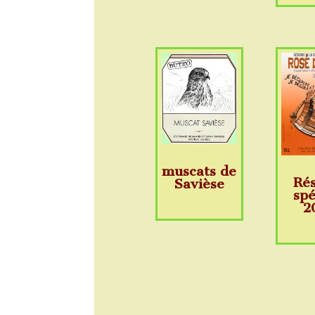
muscats de
Ré
Savièse
spé
2