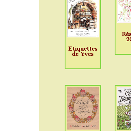
Ré
2
Etiquettes
de Yves