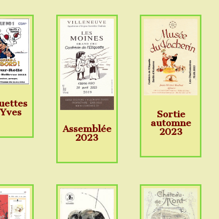
uettes
 Yves
Sortie
automne
Assemblée
2023
2023