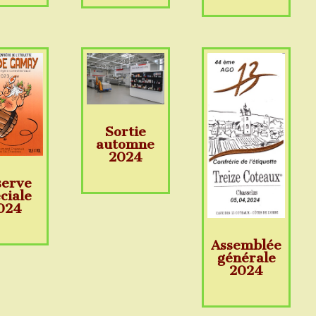
Sortie
automne
2024
serve
ciale
024
Assemblée
générale
2024