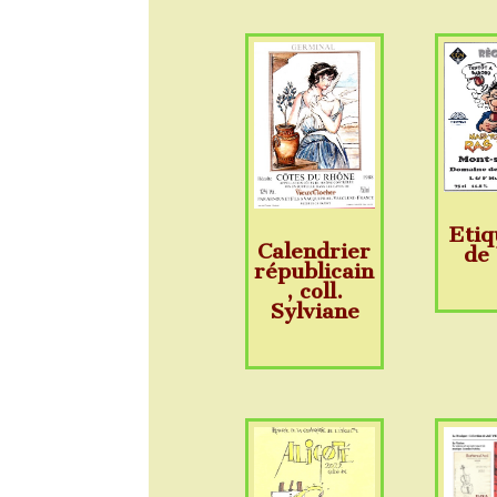
Etiq
Calendrier
de
républicain
, coll.
Sylviane