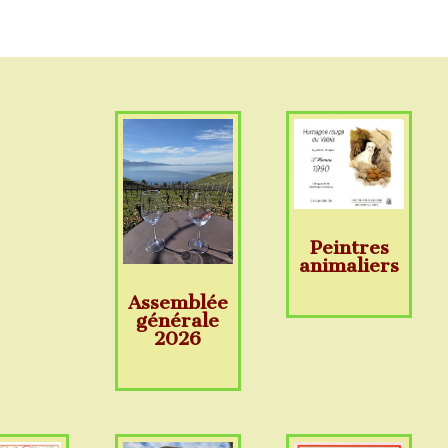
Peintres
animaliers
Assemblée
générale
2026