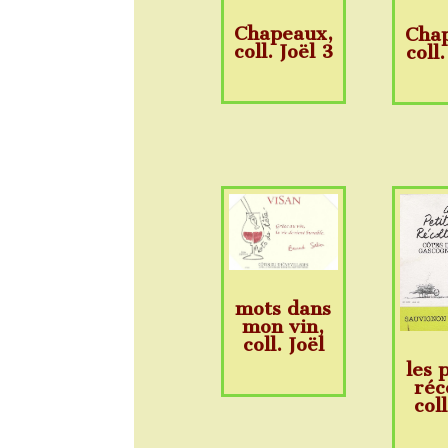
Chapeaux,
Cha
coll. Joël 3
coll.
mots dans
mon vin,
coll. Joël
les 
réc
coll