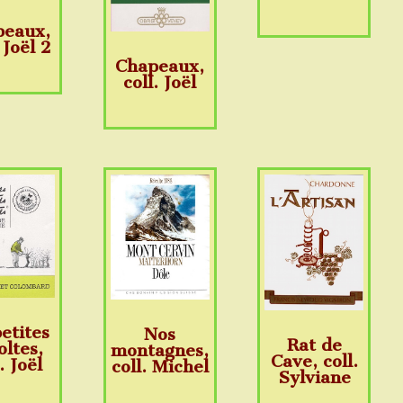
peaux,
 Joël 2
Chapeaux,
coll. Joël
petites
Nos
Rat de
oltes,
montagnes,
Cave, coll.
. Joël
coll. Michel
Sylviane