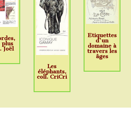
Etiquettes
ordes,
d'un
 plus
domaine à
. Joël
travers les
âges
Les
éléphants,
coll. CriCri