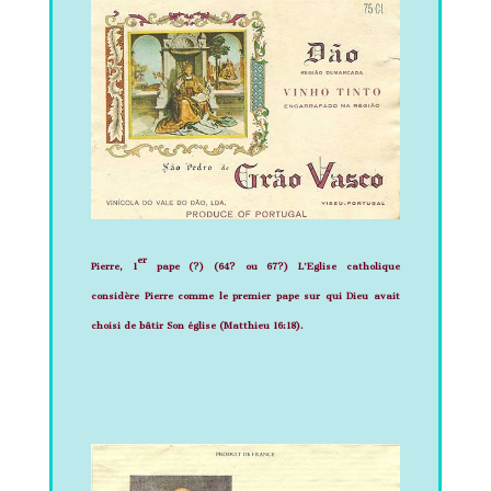
er
Pierre, 1
pape (?)
(64? ou 67?) L’Eglise catholique
considère Pierre comme le premier pape sur qui Dieu avait
choisi de bâtir Son église (Matthieu 16:18).