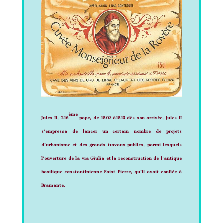
ème
Jules II, 216
pape, de 1503 à1513
dès son arrivée, Jules II
s’empressa de lancer un certain nombre de projets
d’urbanisme et des grands travaux publics, parmi lesquels
l’ouverture de la via Giulia et la reconstruction de l’antique
basilique constantinienne Saint-Pierre, qu’il avait confiée à
Bramante.