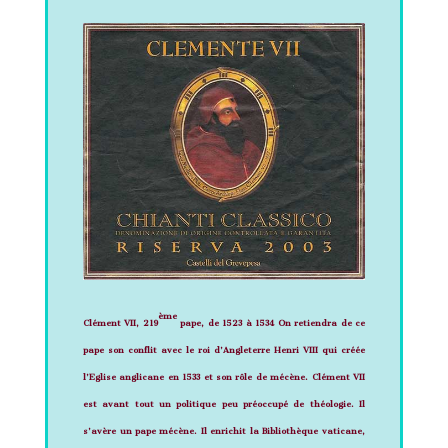
ème
Clément VII, 219
pape, de 1523 à 1534
On retiendra de ce
pape son conflit avec le roi d’Angleterre Henri VIII qui créée
l’Eglise anglicane en 1533 et son rôle de mécène. Clément VII
est avant tout un politique peu préoccupé de théologie. Il
s’avère un pape mécène. Il enrichit la Bibliothèque vaticane,