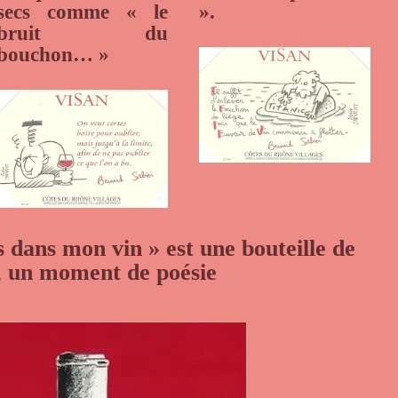
secs comme « le
».
bruit du
bouchon… »
s dans mon vin
»
est une bouteille de
, un moment de poésie