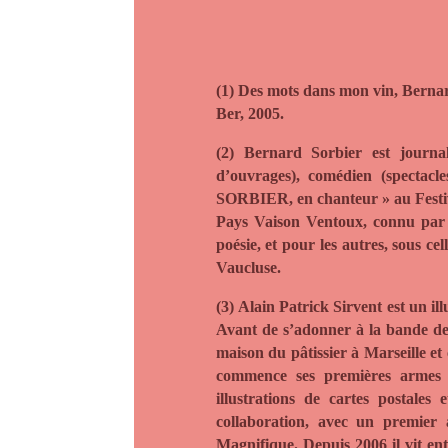
(1)
Des mots dans mon vin
, Berna
Ber, 2005.
(2)
Bernard Sorbier
est journa
d’ouvrages), comédien (spectacl
SORBIER, en chanteur » au Festi
Pays Vaison Ventoux, connu par l
poésie, et pour les autres, sous c
Vaucluse.
(3)
Alain Patrick Sirvent
est un ill
Avant de s’adonner à la bande dess
maison du pâtissier à Marseille et 
commence ses premières armes d
illustrations de cartes postales 
collaboration, avec un premier
Magnifique.
Depuis 2006 il vit en