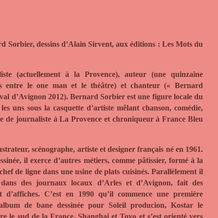
rd Sorbier, dessins d’Alain Sirvent, aux éditions : Les Mots du
liste (actuellement à la Provence), auteur (une quinzaine
es entre le one man et le théâtre) et chanteur (« Bernard
val d’Avignon 2012).
Bernard Sorbier est une figure locale du
es uns sous la casquette d’artiste mêlant chanson, comédie,
elle de journaliste à La Provence et chroniqueur à France Bleu
ustrateur, scénographe, artiste et designer français né en 1961.
inée, il exerce d’autres métiers, comme pâtissier, formé à la
chef de ligne dans une usine de plats cuisinés.
Parallèlement il
ans des journaux locaux d’Arles et d’Avignon, fait des
et d’affiches.
C’est en 1990 qu’il commence une première
 album de bane dessinée pour Soleil producion, Kostar le
tre le sud de la France, Shanghai et Toyo et s’est orienté vers