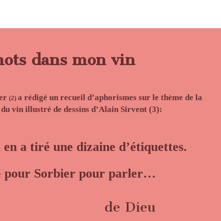
ots dans mon vin
ier
a rédigé un recueil d’aphorismes sur le thème de la
(2)
 du vin illustré de dessins d’Alain Sirvent (3)
:
n
en a tiré une dizaine d’étiquettes.
e pour Sorbier pour parler…
de Dieu