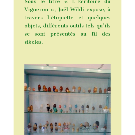
Sous le titre « L’Ecritoire du
Vigneron », Joël Wildi expose, à
travers l’étiquette et quelques
objets, différents outils tels qu’ils
se sont présentés au fil des
siècles.